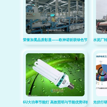
荣誉加冕品质彰显——欧神诺斩获绿色节能品质大奖
水泥厂转
6U大功率节能灯 高效照明与节能优势详解
光伏行研