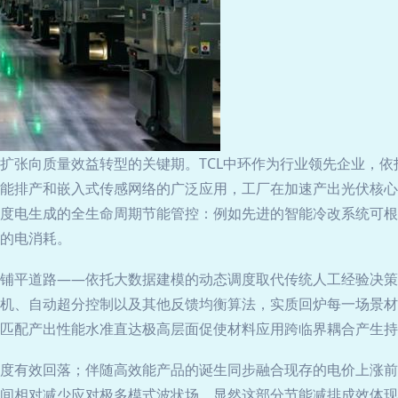
扩张向质量效益转型的关键期。TCL中环作为行业领先企业，依托
能排产和嵌入式传感网络的广泛应用，工厂在加速产出光伏核心
度电生成的全生命周期节能管控：例如先进的智能冷改系统可根
的电消耗。
铺平道路——依托大数据建模的动态调度取代传统人工经验决策
机、自动超分控制以及其他反馈均衡算法，实质回炉每一场景材
匹配产出性能水准直达极高层面促使材料应用跨临界耦合产生持
度有效回落；伴随高效能产品的诞生同步融合现存的电价上涨前
间相对减少应对极多模式波状场。显然这部分节能减排成效体现