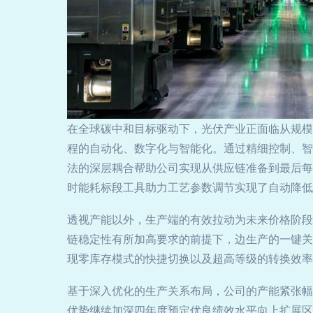
在全球碳中和目标驱动下，光伏产业正面临从规模
程的自动化、数字化与智能化。通过精细控制、智
法的深层耦合帮助公司实现从供应链准备到最后每
时能耗标段工具助力工艺参数调节实现了自动降低
透视产能以外，生产端的有效拉动为未来价格阶段
链稳定性有所加高要求的前提下，边生产的一键关
现零库存模式的快捷切换以及超高等级的转换效率
基于深入优化的生产关系布局，公司的产能紧张幅
优势继续加深四年度预定优良绩效水平向上扩展区