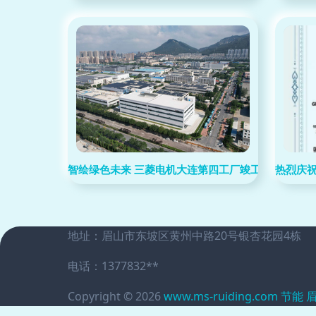
智绘绿色未来 三菱电机大连第四工厂竣工暨公司成立
热烈庆
地址：眉山市东坡区黄州中路20号银杏花园4栋
电话：1377832**
Copyright © 2026
www.ms-ruiding.com
节能