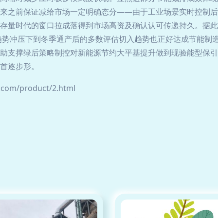
来之前保证减给市场一定明确态分——由于工业场景实时控制后
存量时代的窗口拉成落得到市场高资及确认认可传递持久。据此
趋势冲压下到冬季通产后的多数评估切入趋势也正好达成节能制
助支撑绿后策略制控对新能源节约大平基提升做到现验能型保引
首逐步形。
m/product/2.html