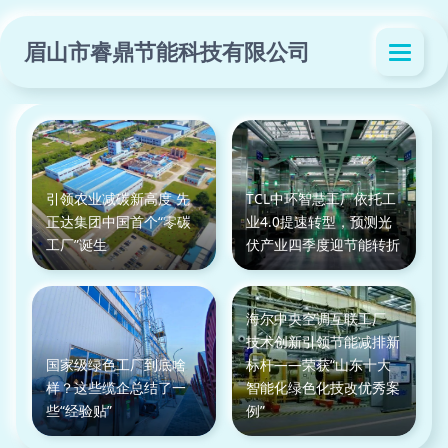
眉山市睿鼎节能科技有限公司
引领农业减碳新高度 先
TCL中环智慧工厂依托工
正达集团中国首个“零碳
业4.0提速转型，预测光
工厂”诞生
伏产业四季度迎节能转折
海尔中央空调互联工厂
技术创新引领节能减排新
国家级绿色工厂到底啥
标杆——荣获“山东十大
样？这些缆企总结了一
智能化绿色化技改优秀案
些“经验贴”
例”